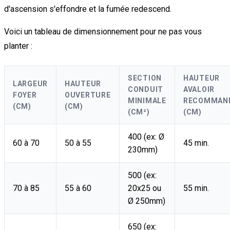
d'ascension s'effondre et la fumée redescend.
Voici un tableau de dimensionnement pour ne pas vous
planter :
SECTION
HAUTEUR
LARGEUR
HAUTEUR
CONDUIT
AVALOIR
FOYER
OUVERTURE
MINIMALE
RECOMMAN
(CM)
(CM)
(CM²)
(CM)
400 (ex: Ø
60 à 70
50 à 55
45 min.
230mm)
500 (ex:
70 à 85
55 à 60
20x25 ou
55 min.
Ø 250mm)
650 (ex: