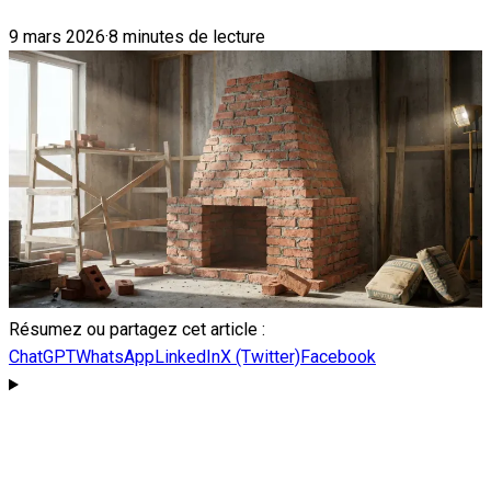
9 mars 2026
·
8 minutes de lecture
Résumez ou partagez cet article :
ChatGPT
WhatsApp
LinkedIn
X (Twitter)
Facebook