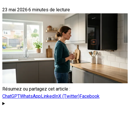
23 mai 2026
·
6 minutes de lecture
Résumez ou partagez cet article :
ChatGPT
WhatsApp
LinkedIn
X (Twitter)
Facebook